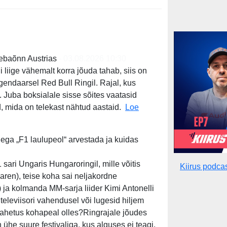
baõnn Austrias
- 03.08.2026 10:30
 liige vähemalt korra jõuda tahab, siis on
gendaarsel Red Bull Ringil. Rajal, kus
 Juba boksialale sisse sõites vaatasid
, mida on telekast nähtud aastaid.
Loe
 ja ebaõnn Austrias
lega „F1 laulupeol“ arvestada ja kuidas
ari Ungaris Hungaroringil, mille võitis
Kiirus podca
ren), teise koha sai neljakordne
ja kolmanda MM-sarja liider Kimi Antonelli
eleviisori vahendusel või lugesid hiljem
avahetus kohapeal olles?Ringrajale jõudes
ühe suure festivaliga, kus alguses ei teagi,