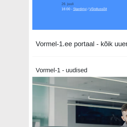
26. juuli
16:00 -
Stardirivi
/
Võistlussõit
Vormel-1.ee portaal - kõik uue
Vormel-1 - uudised