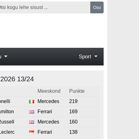
Otsi
gu
Sport
s 2026
13/24
Meeskond
Punkte
nelli
Mercedes
219
milton
Ferrari
169
ussell
Mercedes
160
Leclerc
Ferrari
138