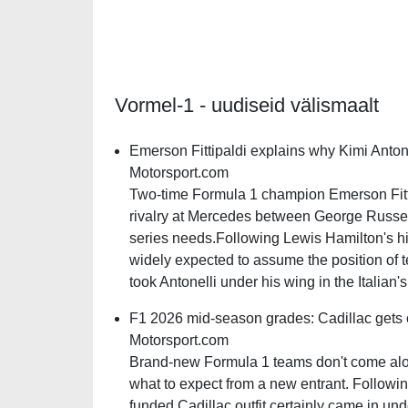
Vormel-1 - uudiseid välismaalt
Emerson Fittipaldi explains why Kimi Antone
Motorsport.com
Two-time Formula 1 champion Emerson Fittip
rivalry at Mercedes between George Russell
series needs.Following Lewis Hamilton's hig
widely expected to assume the position of t
took Antonelli under his wing in the Italian
F1 2026 mid-season grades: Cadillac gets of
Motorsport.com
Brand-new Formula 1 teams don't come along
what to expect from a new entrant. Following
funded Cadillac outfit certainly came in un