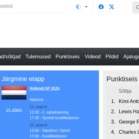
numbrid
/sõitjad
Tulemused
Punktiseis
Videod
Pildid
Ajalu
Punktisei
Järgmine etapp
Hollandi GP 2026
Sõitja
Ajakava:
1.
Kimi Anto
21. august
14. etapp
2.
Lewis Ha
13:30 - 1. vabatreening
17:30 - Sprindi kvalifikatsioon
3.
George R
22. august
13:00 - Stardirivi / Sprint
4.
Charles 
17:00 - Kvalifikatsioon