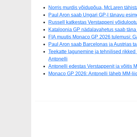
Norris murdis võidupõua, McLaren tähista
Paul Aron saab Ungari GP-l tänavu esimes
Russell katkestas Verstappeni võidulootu
Kataloonia GP nädalavahetus saab täna
FIA muutis Monaco GP 2026 tulemusi: Ga
Paul Aron saab Barcelonas ja Austrias t
Teekatte lagunemine ja tehnilised rikked
Antonelli
Antonelli edestas Verstappenit ja võitis 
Monaco GP 2026: Antonelli läheb MM-liid