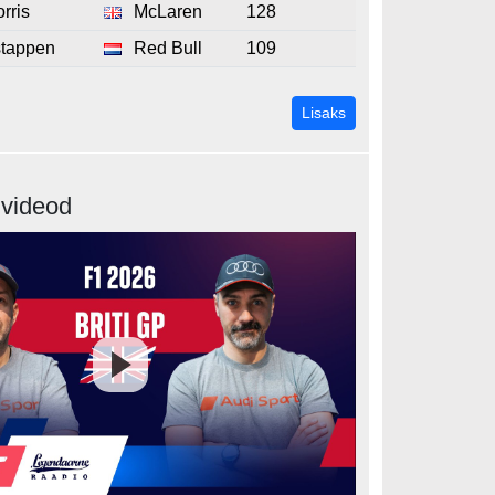
rris
McLaren
128
stappen
Red Bull
109
MM-sarja seis
Lisaks
 videod