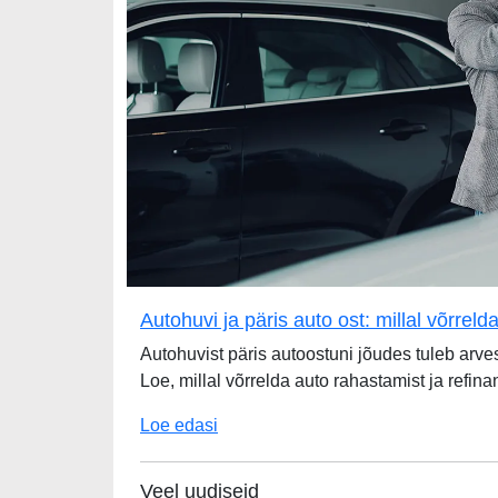
Autohuvi ja päris auto ost: millal võrreld
Autohuvist päris autoostuni jõudes tuleb arv
Loe, millal võrrelda auto rahastamist ja refin
Loe edasi
Veel uudiseid