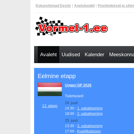
Kütusehinnad Eestis
|
Anekdoodid
|
Postiindeksid ja siht
Avaleht
Uudised
Kalender
Meeskonnad
Eelmine etapp
Ungari GP 2026
Tulemused:
24. juuli
13. etapp
14:30 -
1. vabatreening
18:00 -
2. vabatreening
25. juuli
13:30 -
3. vabatreening
17:00 -
Kvalifikatsioon