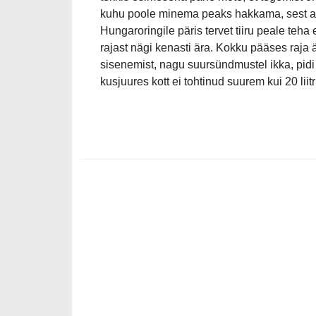
kuhu poole minema peaks hakkama, sest ala,
Hungaroringile päris tervet tiiru peale teh
rajast nägi kenasti ära. Kokku pääses raja 
sisenemist, nagu suursündmustel ikka, pidi 
kusjuures kott ei tohtinud suurem kui 20 liitri