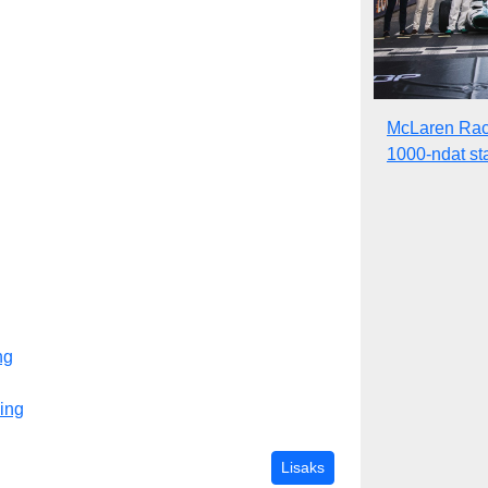
McLaren Raci
1000-ndat sta
ng
ing
kõik tulemused
Lisaks