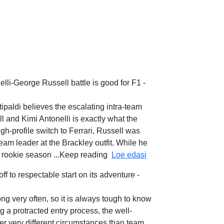
lli-George Russell battle is good for F1 -
aldi believes the escalating intra-team
 and Kimi Antonelli is exactly what the
h-profile switch to Ferrari, Russell was
eam leader at the Brackley outfit. While he
Emerson Fittipaldi ex
's rookie season ...Keep reading
Loe edasi
f to respectable start on its adventure -
 very often, so it is always tough to know
 a protracted entry process, the well-
der very different circumstances than team