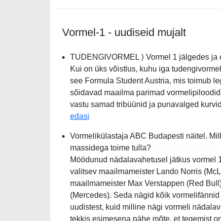
Vormel-1 - uudiseid mujalt
TUDENGIVORMEL ⟩ Vormel 1 jälgedes ja e
Kui on üks võistlus, kuhu iga tudengivormeli
see Formula Student Austria, mis toimub le
sõidavad maailma parimad vormelipiloodid.
vastu samad tribüünid ja punavalged kurvid
TUDENGIVORMEL ⟩ Vormel 1 jälgedes
edasi
Vormelikülastaja ABC Budapesti näitel. Mil
massidega toime tulla?
- 01.08.2026 14:04
Möödunud nädalavahetusel jätkus vormel 1 s
valitsev maailmameister Lando Norris (McLa
maailmameister Max Verstappen (Red Bull) 
(Mercedes). Seda nägid kõik vormelifännid t
uudistest, kuid milline nägi vormeli nädal
tekkis esimesena pähe mõte, et tegemist on 