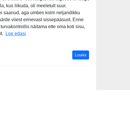
 kus liikuda, oli meeletult suur.
a ei saanud, aga umbes kolm neljandikku
äärde viiest erinevast sissepääsust. Enne
turvakontrollis näitama ette oma koti sisu,
Vormelikülastaja ABC Budapesti näitel. Millega „F1
t.
Loe edasi
kõik uudised mujalt
Lisaks