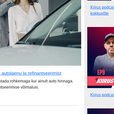
Kiirus podca
kokkuvõte
a autolaenu ja refinantseerimist
estada rohkemaga kui ainult auto hinnaga.
antseerimise võimalusi.
Kiirus podca