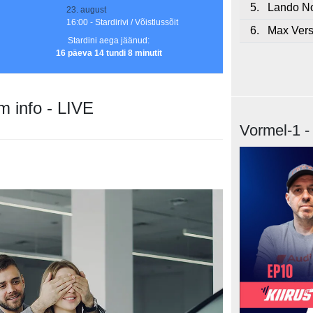
5.
Lando No
23. august
16:00 - Stardirivi / Võistlussõit
6.
Max Ver
Stardini aega jäänud:
16 päeva 14 tundi 8 minutit
m info - LIVE
Vormel-1 -