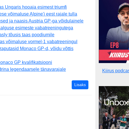
s Ungaris hooaja esimest triumfi
e võimaluse Alpine'i eest rajale tulla
sed ja naasis Austria GP-ga võidulainele
 alguse esimeste vabatreeningutega
sly tõusis taas poodiumile
aas võimaluse vormel-1 vabatreeningul
 raputasid Monaco GP-d, võidu võttis
Monaco GP kvalifikatsiooni
rina legendaarsele tänavarajale
Kiirus podca
vormel-1 uudised
Lisaks