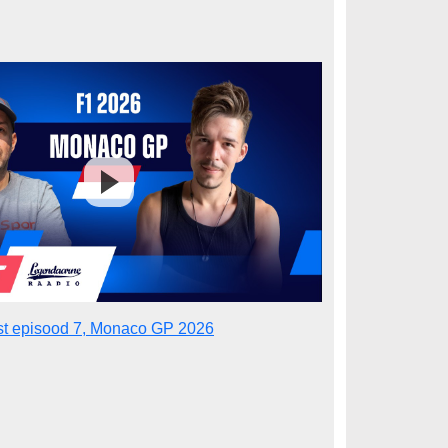
st episood 7, Monaco GP 2026